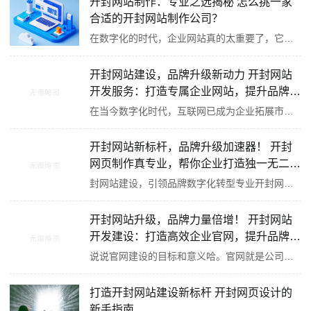
开封网站制作：专业之选揭秘 怎么挑一家
合适的开封网站制作公司？
在数字化的时代，企业网站真的太重要了，它可是关乎品牌形象和业务发展的一大关键。所以呢，挑一家靠谱的开封的网站建设公司，这可不光是提升在线形象的问题，还能让业绩蹭蹭往上涨呢。但是吧，市面上这种公司多了去了，怎么才能挑到最合适的伙伴呢？咱们从几···
开封网站建设，品牌升级新动力 开封网站
开发服务：打造专属企业网站，提升品牌影
响力与转化率
在当今数字化时代，互联网已成为企业拓展市场、提升品牌影响力的重要渠道。而一个优秀的企业网站，就如同企业在网络世界中的一张名片，能够向全球客户展示企业的实力与形象。对于开封的企业而言，网站建设更是品牌升级的新动力。 开封，这座历史悠久的古城，拥···
开封网站新标杆，品牌升级加速器！ 开封
网页制作真专业，帮你企业打造独一无二的
品牌形象，提高网上的转化率！
封网站建设，引领品牌数字化转型专业开封网页制作设计：助力企业打造独特品牌形象，提升在线转化率在数字化时代，企业的在线形象愈发重要。专业的网页制作设计不仅能提升品牌形象，还能有效推动用户转化，增强市场竞争力。作为历史文化名城，开封市的网页制作···
开封网站升级，品牌力量倍增！ 开封网站
开发建设：打造高效企业官网，提升品牌竞
争力！
说说官网建设的目标和意义哈。官网就是公司在线形象的核心呀，展示品牌、推广产品、传递价值都靠它了。设计得好、功能又全的官网能提高品牌知名度，用户体验也好，客户就更可能转化还忠诚
打造开封网站建设新标杆 开封网页设计的
新手指南