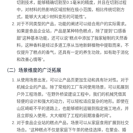
切割技术，能够精确切割至0.1毫米的精度，并且在切割过程
中，对材料的热影响区域控制在极小范围，相比传统切割方
式，能够大大减少材料变形的可能性”。
对于不同类型的产品，功能的阐述可以结合用户的实际需求。
如果是食品企业站，产品是某种特色糕点，除了提到“口感香
甜”这种基本功能，还可以说“糕点中添加了独家秘制的天然香
料，这种香料是经过多道工序从当地新鲜植物中提取而来，不
仅提升了糕点的香气，还具有一定的养生功效，如有助于消化
和改善心情等”。
（二）场景维度的广泛拓展
从使用场景出发，可以让产品页更加生动和具有针对性。对于
机械企业的产品，除了常规的工厂车间使用场景，可以拓展到
户外工程场景。“在野外桥梁建设工程中，我们的机械凭借其
轻便的设计和强大的动力，可以轻松适应复杂的地形。即使在
山区崎岖不平的道路上，也能够顺利运输到指定施工地点，并
且立即投入使用，大大缩短了工程的前期准备时间”。
对于食品企业站的糕点产品，场景可以从家庭食用扩展到社交
场合。“这种糕点不仅是家庭下午茶的绝佳选择，在聚会、婚