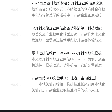
2024网页设计趋势解密：开封企业的破局之道
趋势融合：暗黑模式与汴绣纹理的创意结合在数
字化与传统美学的碰撞中，开封企业正通过暗黑
模式与汴绣纹理的融合，探索文化传承与现代设
计的平衡。暗黑模式以其简洁、高级的···
《开封文旅企业网站必备功能清单：科技赋能与文化传承的创新实践》
随着文旅产业数字化转型加速，开封作为宋文化
发源地，亟需通过技术手段提升游客体验与文化
传播效能。以下是开封文旅企业网站应具备的五
大核心功能模块，结合政策导向与技术···
零基础建站教程：WordPress开封本地化模板应用
本文以开封本地企业网站kfxinxi.com为例，从主
机选择、模板改造、功能扩展、安防配置到运营
维护，提供一站式建站指南，助力打造兼具本地
文化特色与高效性能的企业官网。一、···
开封网站SEO实战手册：让客户主动找上门
一、本地关键词挖掘：构建精准长尾词库本地化
关键词是开封企业获取精准流量的核心入口。需
围绕“开封+行业+需求场景”构建长尾词矩阵，结合
用户搜索意图与行业特性进行深度···